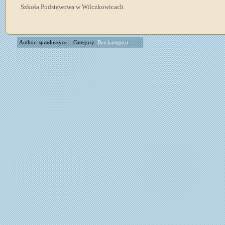
Szkoła Podstawowa w Wilczkowicach
Author: spradoszyce
Category:
Bez kategorii