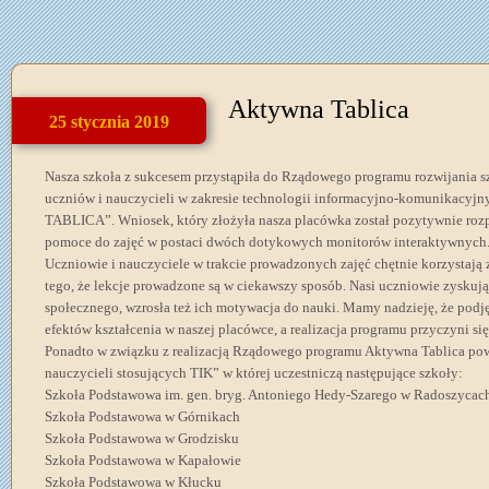
Aktywna Tablica
25 stycznia 2019
Nasza szkoła z sukcesem przystąpiła do Rządowego programu rozwijania sz
uczniów i nauczycieli w zakresie technologii informacyjno-komunikacy
TABLICA”. Wniosek, który złożyła nasza placówka został pozytywnie roz
pomoce do zajęć w postaci dwóch dotykowych monitorów interaktywnych
Uczniowie i nauczyciele w trakcie prowadzonych zajęć chętnie korzystają 
tego, że lekcje prowadzone są w ciekawszy sposób. Nasi uczniowie zysku
społecznego, wzrosła też ich motywacja do nauki. Mamy nadzieję, że podj
efektów kształcenia w naszej placówce, a realizacja programu przyczyni się
Ponadto w związku z realizacją Rządowego programu Aktywna Tablica pow
nauczycieli stosujących TIK” w której uczestniczą następujące szkoły:
Szkoła Podstawowa im. gen. bryg. Antoniego Hedy-Szarego w Radoszycac
Szkoła Podstawowa w Górnikach
Szkoła Podstawowa w Grodzisku
Szkoła Podstawowa w Kapałowie
Szkoła Podstawowa w Kłucku