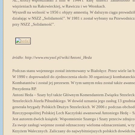
AL., którzy współdziałali z nim w 1944 r. karę śmierci zamieniono n
więzieniach na Rakowieckiej, w Rawiczu i we Wronkach.
Wyszedł na wolność w 1956 r. objęty amnestią. W dalszym ciągu prowadził
działając w NSZZ „Solidarność”. W 1981 r. został wybrany na Przewodn
przy NSZZ „Solidarność”.
źródło: http://www.encysol.pl/wiki/Antoni_Heda
Podczas stanu wojennego został internowany w Białołęce. Przez wiele lat 
W 1990 r. doprowadził do zjednoczenia około 30 organizacji kombatancki
Kombatantów i został jej prezesem. W tym samym roku został także awans
Prezydenta RP.
Antoni Heda – Szary był także Głównym Komendantem Związku Strzelecki
Strzeleckich Józefa Piłsudskiego. W dowód uznania jego zasług 13 grudnia
generała brygady Polskich Drużyn Strzeleckich. W 2006 r. podczas obch
Rzeczypospolitej Polskiej Lech Kaczyński awansował Antoniego Hedę – Sz
Jest autorem dwóch książek: Wspomnienie Szarego i Szary przeciw zdrajco
Za swoje zasługi wojenne został odznaczony wieloma odznaczeniami, w tym
Krzyżem Walecznych. Zaliczany do najwybitniejszych polskich dowódców