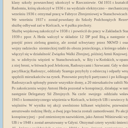
klasy szkoły powszechnej ukończył w Rzeczniewie. Od 1931 r. kształcił
Radomiu, którą ukończył w 1936 r. na wydziale elektryczno – mechanic
wrześniu 1936 r. otrzymał pracę w Fabryce Zbrojeniowej w Starachowicach
We wrześniu 1937 r. został powołany do Szkoły Podchorążych Reze
służbę odbywał zaś w Kielcach, w 4 pułku piechoty.
Służbę wojskową zakończył w 1938 r. i powrócił do pracy w Zakładach St
1939 r. ppor. A. Heda walczył w składzie 12 DP pod Iłżą, a następnie 
przejść przez zieloną granicę, ale został schwytany przez NKWD i osa
wojny radziecko  niemieckiej trafił do obozu jenieckiego, z którego udało 
włączył się w działalność Związku Walki Zbrojnej, później Armii Krajo
in. w zdobyciu więzień w Starachowicach, w Iłży i w Końskich, w opanow
z niej broni, w bitwach pod Jeleńcem, Radoszycami i Szewcami. Gdy w dni
pacyfikację Radoszyc, oddziały Szarego przybyły z odsieczą i odparły wr
spędzili mieszkańców na rynek. Ponownie przybyli partyzanci i po kilkug
Radoszycach spłonęły prawie wszystkie domy, a 20 mieszkańców zabili Ni
Po zakończeniu wojny Antoni Heda pozostał w konspiracji, działając w r
następnie Delegatury Sił Zbrojnych. Na czele swojego oddziału wsławił
1945 r. komunistycznego więzienia w Kielcach, w których UB i sowieccy f
więźniów. W wyniku tej akcji uwolniono kilkaset więźniów, przeważn
aresztowało rodzinę Hedy, a dwaj jego bracia zostali zamordowani. Po akcji
konspiracyjnej – pod zmienionym nazwiskiem, jako Antoni Wiśniewski wy
UB i w 1948 r. został aresztowany w Gdyni. Otrzymał cztery wyroki śmierci