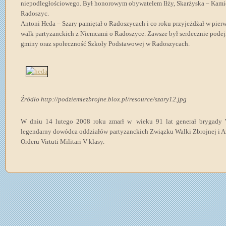
niepodległościowego. Był honorowym obywatelem Iłży, Skarżyska – Kamie
Radoszyc.
Antoni Heda – Szary pamiętał o Radoszycach i co roku przyjeżdżał w pier
walk partyzanckich z Niemcami o Radoszyce. Zawsze był serdecznie pod
gminy oraz społeczność Szkoły Podstawowej w Radoszycach.
Źródło http://podziemiezbrojne.blox.pl/resource/szary12.jpg
W dniu 14 lutego 2008 roku zmarł w wieku 91 lat generał brygady Wo
legendarny dowódca oddziałów partyzanckich Związku Walki Zbrojnej i Ar
Orderu Virtuti Militari V klasy.