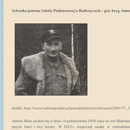
Sylwetka patrona Szkoły Podstawowej w Radoszycach – gen. bryg. Anto
źródło: http://www.rodzinapolska.pl/prawdahistor/archiwum/xi2001/71_1
Antoni Heda urodził się w dniu 14 października 1916 roku we wsi Małomie
pięciu braci i trzy siostry. W 1923 r. rozpoczął naukę w czteroklas