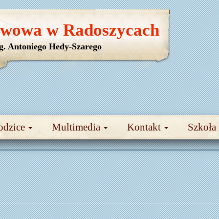
awowa w Radoszycach
yg. Antoniego Hedy-Szarego
odzice
Multimedia
Kontakt
Szkoła