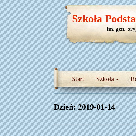
Szkoła Podst
im. gen. br
Start
Szkoła
R
Dzień:
2019-01-14