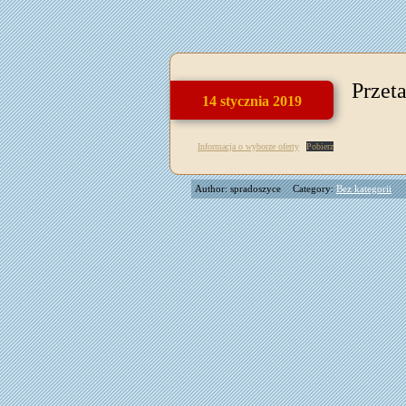
Przeta
14 stycznia 2019
Informacja o wyborze oferty
Pobierz
Author: spradoszyce
Category:
Bez kategorii