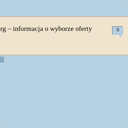
rg – informacja o wyborze oferty
0