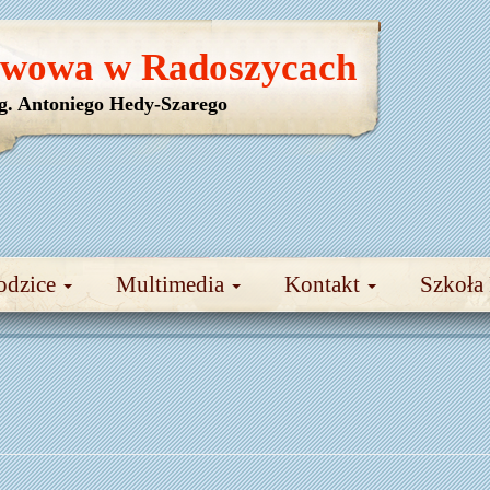
awowa w Radoszycach
yg. Antoniego Hedy-Szarego
odzice
Multimedia
Kontakt
Szkoła