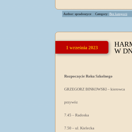
Author: spradoszyce
Category:
Bez kategorii
HAR
1 września 2023
W DNI
Rozpoczęcie Roku Szkolnego
GRZEGORZ BINKOWSKI – kierowca
przywóz
7.45 – Radoska
7.50 – ul. Kielecka