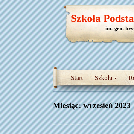
Szkoła Podst
im. gen. br
Start
Szkoła
R
Miesiąc:
wrzesień 2023