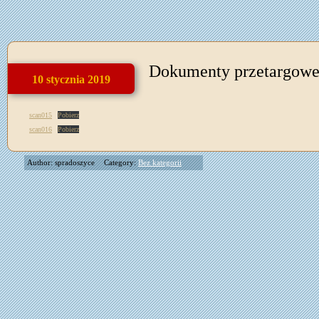
Dokumenty przetargow
10 stycznia 2019
scan015
Pobierz
scan016
Pobierz
Author: spradoszyce
Category:
Bez kategorii