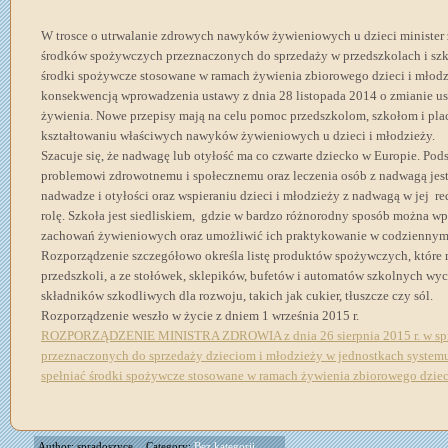
W trosce o utrwalanie zdrowych nawyków żywieniowych u dzieci minister 
środków spożywczych przeznaczonych do sprzedaży w przedszkolach i szk
środki spożywcze stosowane w ramach żywienia zbiorowego dzieci i młodzi
konsekwencją wprowadzenia ustawy z dnia 28 listopada 2014 o zmianie us
żywienia. Nowe przepisy mają na celu pomoc przedszkolom, szkołom i
kształtowaniu właściwych nawyków żywieniowych u dzieci i młodzieży.
Szacuje się, że nadwagę lub otyłość ma co czwarte dziecko w Europie. P
problemowi zdrowotnemu i społecznemu oraz leczenia osób z nadwagą jes
nadwadze i otyłości oraz wspieraniu dzieci i młodzieży z nadwagą w jej 
rolę. Szkoła jest siedliskiem, gdzie w bardzo różnorodny sposób można w
zachowań żywieniowych oraz umożliwić ich praktykowanie w codziennym
Rozporządzenie szczegółowo określa listę produktów spożywczych, które m
przedszkoli, a ze stołówek, sklepików, bufetów i automatów szkolnych wy
składników szkodliwych dla rozwoju, takich jak cukier, tłuszcze czy sól.
Rozporządzenie weszło w życie z dniem 1 września 2015 r.
ROZPORZĄDZENIE MINISTRA ZDROWIA z dnia 26 sierpnia 2015 r. w spr
przeznaczonych do sprzedaży dzieciom i młodzieży w jednostkach system
spełniać środki spożywcze stosowane w ramach żywienia zbiorowego dzieci
Author: spradoszyce
Category:
Bez kategorii