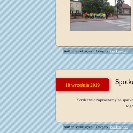
Author: spradoszyce
Category:
Bez kategorii
Spotk
18 września 2019
Serdecznie zapraszamy na spotka
w g
Author: spradoszyce
Category:
Bez kategorii