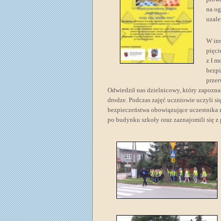
na og
uzale
W inn
pięci
z I 
bezpi
przer
Odwiedził nas dzielnicowy, który zapozna
drodze. Podczas zajęć uczniowie uczyli si
bezpieczeństwa obowiązujące uczestnika 
po budynku szkoły oraz zaznajomili się