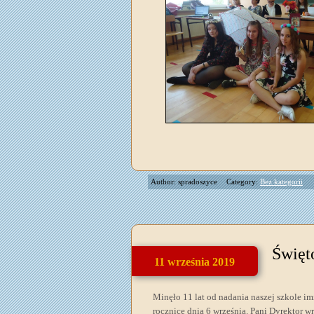
Author: spradoszyce
Category:
Bez kategorii
Święt
11 września 2019
Minęło 11 lat od nadania naszej szkole i
rocznicę dnia 6 września. Pani Dyrektor wr