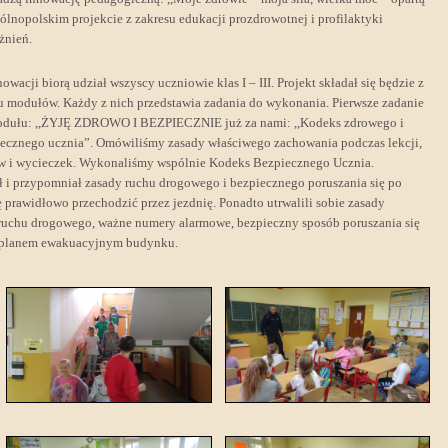
ólnopolskim projekcie z zakresu edukacji prozdrowotnej i profilaktyki
żnień.
owacji biorą udział wszyscy uczniowie klas I – III. Projekt składał się będzie z
u modułów. Każdy z nich przedstawia zadania do wykonania. Pierwsze zadanie
modułu: ,,ŻYJĘ ZDROWO I BEZPIECZNIE już za nami: ,,Kodeks zdrowego i
ecznego ucznia”. Omówiliśmy zasady właściwego zachowania podczas lekcji,
w i wycieczek. Wykonaliśmy wspólnie Kodeks Bezpiecznego Ucznia.
ł i przypomniał zasady ruchu drogowego i bezpiecznego poruszania się po
ę prawidłowo przechodzić przez jezdnię. Ponadto utrwalili sobie zasady
ruchu drogowego, ważne numery alarmowe, bezpieczny sposób poruszania się
 z planem ewakuacyjnym budynku.