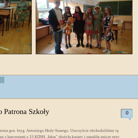
o Patrona Szkoły
0
mienia gen. bryg. Antoniego Hedy-Szarego. Uroczyście obchodziliśmy tą
az z harcerzami z 33 KDSH „Iskra” złożyła kwiaty i zapaliła znicze przy