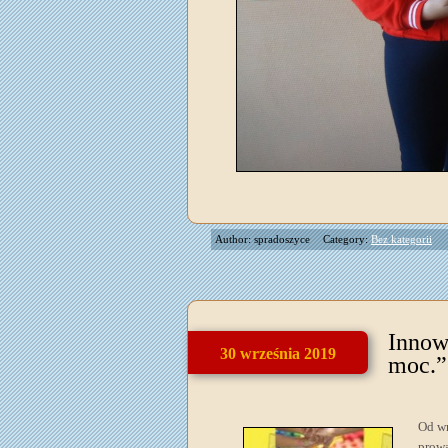
Author: spradoszyce
Category:
Bez kategorii
Innow
30 września 2019
moc.”
Od wr
prowa