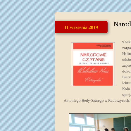
Narod
11 września 2019
9 wrz
zorga
Halin
odsło
zapro
dokon
Prezy
lektu
Koła 
specj
Antoniego Hedy-Szarego w Radoszycach,