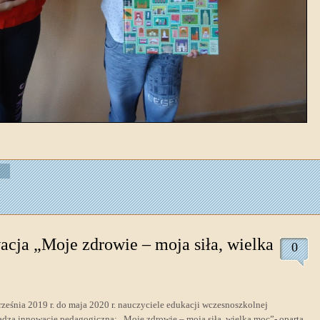
acja „Moje zdrowie – moja siła, wielka
0
ześnia 2019 r. do maja 2020 r. nauczyciele edukacji wczesnoszkolnej
dzą innowację pedagogiczną: ,,Moje zdrowie – moja siła, wielka moc”- opartą