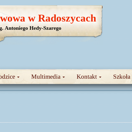
awowa w Radoszycach
yg. Antoniego Hedy-Szarego
odzice
Multimedia
Kontakt
Szkoła