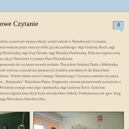
owe Czytanie
0
eśnia uczniowie naszej szkoły wzięli udział w Narodowym Czytaniu,
nizowanym przez nauczycielki języka polskiego: mgr Grażynę Koch, mgr
ę Pierścińską, mgr Ewę Nowak, mgr Monikę Pawłowską. Podczas tegorocznej
ny akcji Narodowe Czytanie Para Prezydencka
ponowała do czytania nowele polskie. Prezydent Andrzej Duda z Małżonką
ali wyboru z ponad stu propozycji tytułów przesłanych do Kancelarii
denta. Wśród ośmiu nowel ósmego Narodowego Czytania znalazła się nasza
ra: „Katarynka” Bolesława Prusa. Fragmenty utworu prezentowali uczniowie z
Polonistycznego oraz jego opiekunka, mgr Grażyna Koch. Gościem
alnym tegorocznej akcji była wicedyrektor Szkoły Podstawowej im. gen. bryg.
 mgr Mirosława Smerdzyńska.