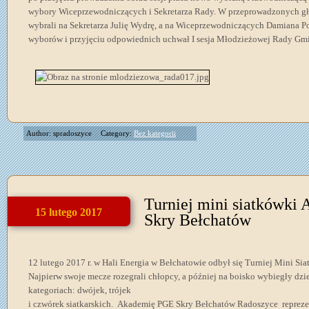
wybory Wiceprzewodniczących i Sekretarza Rady. W przeprowadzonych g
wybrali na Sekretarza Julię Wydrę, a na Wiceprzewodniczących Damiana P
wyborów i przyjęciu odpowiednich uchwał I sesja Młodzieżowej Rady Gm
Author: spradoszyce
Category:
Bez kategorii
Turniej mini siatkówki
15 lutego 2017
Skry Bełchatów
12 lutego 2017 r. w Hali Energia w Bełchatowie odbył się Turniej Mini S
Najpierw swoje mecze rozegrali chłopcy, a później na boisko wybiegły dzie
kategoriach: dwójek, trójek
i czwórek siatkarskich. Akademię PGE Skry Bełchatów Radoszyce reprezen