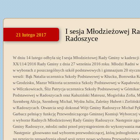
I sesja Młodzieżowej R
21 lutego 2017
Radoszyce
W dniu 14 lutego odbyła się I sesja Młodzieżowej Rady Gminy w kadencj
XX/114/2016 Rady Gminy z dnia 27 września 2016 roku. Młodzi Radni w 
w wyborach z poszczególnych szkół podstawowych i gimnazjum 20 styczn
weszli: Bąk Natalia uczennica Szkoły Podstawowej w Kłucku, Borowska K
w Grodzisku, Mazur Wiktoria uczennica Szkoły Podstawowej w Kapałowie
w Wilczkowicach, Śliz Patrycja uczennica Szkoły Podstawowej w Górnikac
Podstawowej w Radoszycach oraz Kałuziński Mateusz, Mogielska Zofia, 
Szemberg Alicja, Szemberg Michał, Wydra Julia, Zaleśny Hubert i Zielińs
w Radoszycach. Otwarcia sesji dokonał Wójt Gminy Radoszyce Michał Pęk
Garbacz pełniący funkcję Przewodniczącego Gminnej Komisji Wyborczej
o wyborze Radnych Młodzieżowej Rady Gminy Radoszyce. Następnie zgod
Gminy Radoszyce, młodzi radni przed przystąpieniem do wykonywania man
Następnie głosowano nad wyborem przewodniczącej, którą jednogłośnie z
po przejęciu prowadzenia obrad sesji przez nowo wybraną Przewodnicząc