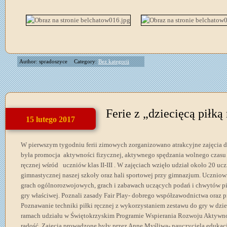
Author: spradoszyce
Category:
Bez kategorii
Ferie z „dziecięcą piłką
15 lutego 2017
W pierwszym tygodniu ferii zimowych zorganizowano atrakcyjne zajęcia d
była promocja aktywności fizycznej, aktywnego spędzania wolnego czasu p
ręcznej wśród uczniów klas II-III . W zajęciach wzięło udział około 20 ucz
gimnastycznej naszej szkoły oraz hali sportowej przy gimnazjum. Uczniowi
grach ogólnorozwojowych, grach i zabawach uczących podań i chwytów pi
gry właściwej. Poznali zasady Fair Play- dobrego współzawodnictwa oraz p
Poznawanie techniki piłki ręcznej z wykorzystaniem zestawu do gry w dzie
ramach udziału w Świętokrzyskim Programie Wspierania Rozwoju Aktywno
radość. Zajęcia prowadzone były przez Annę Myśliwą- nauczyciela edukac