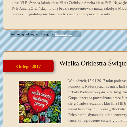
klasa VI B, Świeca Jakub klasa VI A i Zielińska Amelia klasa IV B. Najwię
IV B Amelię Zielińską i to ona będzie reprezentowała naszą Szkołę w Mł
Serdecznie gratulujemy Amelce i trzymamy za nią mocno kciuki.
Author: spradoszyce
Category:
Bez kategorii
Wielka Orkiestra Świąt
3 lutego 2017
W niedzielę 15.01.2017 roku podczas
Pomocy w Radoszycach scena w hali s
Szkoły Podstawowej im. gen. bryg. A
Grupa taneczna prowadzona przez P. 
się głównie z uczennic klas III a i II
układ taneczny do utworu „ RocknRoll
Pełen ruchu, dynamiki układ taneczn
tancerki nagrodzone zostały gromkim