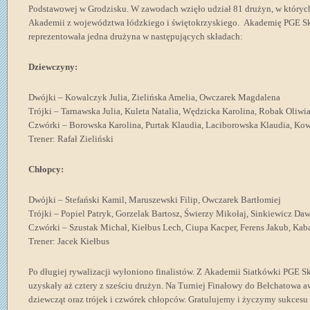
Podstawowej w Grodzisku. W zawodach wzięło udział 81 drużyn, w któryc
Akademii z województwa łódzkiego i świętokrzyskiego. Akademię PGE Sk
reprezentowała jedna drużyna w następujących składach:
Dziewczyny:
Dwójki – Kowalczyk Julia, Zielińska Amelia, Owczarek Magdalena
Trójki – Tarnawska Julia, Kuleta Natalia, Wędzicka Karolina, Robak Oliwi
Czwórki – Borowska Karolina, Purtak Klaudia, Laciborowska Klaudia, Kow
Trener: Rafał Zieliński
Chłopcy:
Dwójki – Stefański Kamil, Maruszewski Filip, Owczarek Bartłomiej
Trójki – Popiel Patryk, Gorzelak Bartosz, Świerzy Mikołaj, Sinkiewicz Da
Czwórki – Szustak Michał, Kiełbus Lech, Ciupa Kacper, Ferens Jakub, Kab
Trener: Jacek Kiełbus
Po długiej rywalizacji wyłoniono finalistów. Z Akademii Siatkówki PGE 
uzyskały aż cztery z sześciu drużyn. Na Turniej Finałowy do Bełchatowa 
dziewcząt oraz trójek i czwórek chłopców. Gratulujemy i życzymy sukcesu 