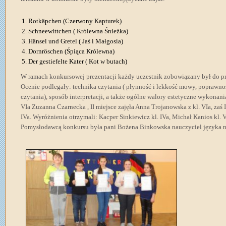
Rotkäpchen (Czerwony Kapturek)
Schneewittchen ( Królewna Śnieżka)
Hänsel und Gretel ( Jaś i Małgosia)
Dornröschen (Śpiąca Królewna)
Der gestiefelte Kater ( Kot w butach)
W ramach konkursowej prezentacji każdy uczestnik zobowiązany był do pr
Ocenie podlegały: technika czytania ( płynność i lekkość mowy, poprawnoś
czytania), sposób interpretacji, a także ogólne walory estetyczne wykonan
VIa Zuzanna Czarnecka , II miejsce zajęła Anna Trojanowska z kl. VIa, zaś I
IVa. Wyróżnienia otrzymali: Kacper Sinkiewicz kl. IVa, Michał Kanios kl. 
Pomysłodawcą konkursu była pani Bożena Binkowska nauczyciel języka n