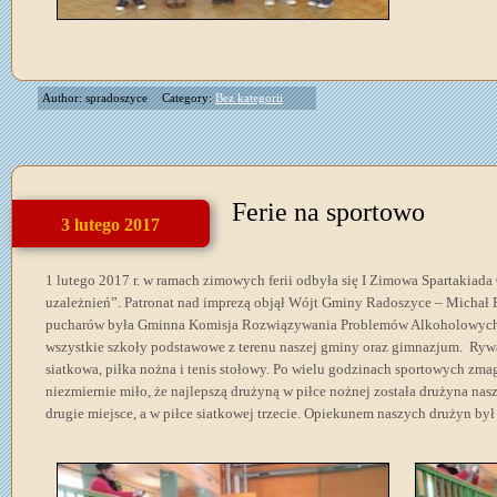
Author: spradoszyce
Category:
Bez kategorii
Ferie na sportowo
3 lutego 2017
1 lutego 2017 r. w ramach zimowych ferii odbyła się I Zimowa Spartakia
uzależnień”. Patronat nad imprezą objął Wójt Gminy Radoszyce – Michał
pucharów była Gminna Komisja Rozwiązywania Problemów Alkoholowych w
wszystkie szkoły podstawowe z terenu naszej gminy oraz gimnazjum. Rywa
siatkowa, piłka nożna i tenis stołowy. Po wielu godzinach sportowych zm
niezmiernie miło, że najlepszą drużyną w piłce nożnej została drużyna nas
drugie miejsce, a w piłce siatkowej trzecie. Opiekunem naszych drużyn by