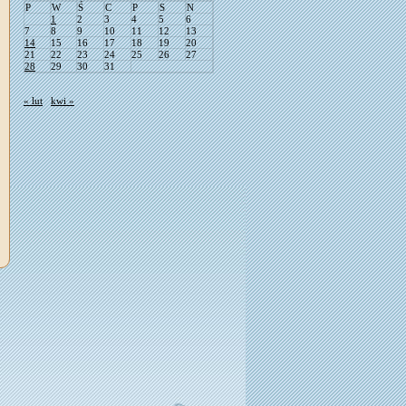
P
W
Ś
C
P
S
N
1
2
3
4
5
6
7
8
9
10
11
12
13
14
15
16
17
18
19
20
21
22
23
24
25
26
27
28
29
30
31
« lut
kwi »