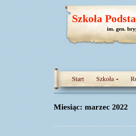
Szkoła Podst
im. gen. br
Start
Szkoła
R
Miesiąc:
marzec 2022