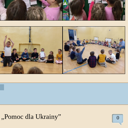
 „Pomoc dla Ukrainy”
0