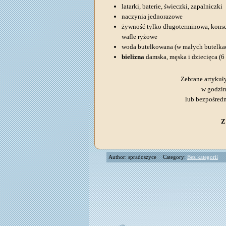
latarki, baterie, świeczki, zapalniczki
naczynia jednorazowe
żywność tylko długoterminowa, konserw
wafle ryżowe
woda butelkowana (w małych butelka
bielizna
damska, męska i dziecięca (6 
Zebrane artykuł
w godzin
lub bezpośredn
Z
Author: spradoszyce
Category:
Bez kategorii