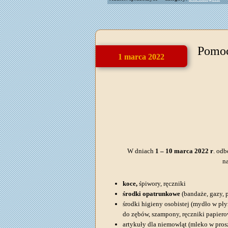
Pomoc
1 marca 2022
W dniach
1 – 10 marca 2022 r
. odb
na
koce,
śpiwory, ręczniki
środki opatrunkowe
(bandaże, gazy, p
środki higieny osobistej (mydło w płyn
do zębów, szampony, ręczniki papiero
artykuły dla niemowląt (mleko w pros