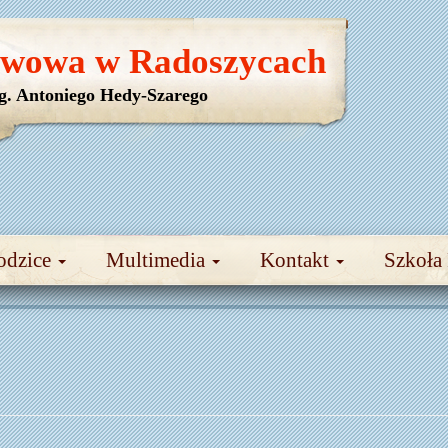
awowa w Radoszycach
yg. Antoniego Hedy-Szarego
odzice
Multimedia
Kontakt
Szkoła