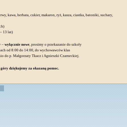
y, kawa, herbata, cukier, makaron, ryż, kasza, ciastka, batoniki, suchary,
ch)
– 13 lat)
y –
wyłącznie nowe
, prosimy o przekazanie do szkoły
ach od 8:00 do 14:00, do wychowawców klas
io do p. Małgorzaty Tkacz i Agnieszki Czarneckiej.
 góry dziękujemy za okazaną pomoc.