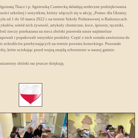
łgorzatą Tkacz i p. Agnieszką Czarnecką składają serdeczne podziękowania
zności szkolnej i wszystkim, którzy włączyli się w akcję „Pomoc dla Ukrainy.
yła od 1 do 10 marca 2022 r. na terenie Szkoły Podstawowej w Radoszycach.
ykułów, wśród nich żywność, artykuły chemiczne, koce, śpiwory, ręczniki,
lość rzeczy przekazana na rzecz zbiórki przerosła nasze najśmielsze
rupowali i popakowali wszystkie produkty. Część z nich została zawieziona do
o uchodźców przebywających na terenie powiatu koneckiego. Pozostałe
y, które uciekając przed wojną znajdą schronienie w naszej gminie.
izatorzy zbiórki raz jeszcze dziękują