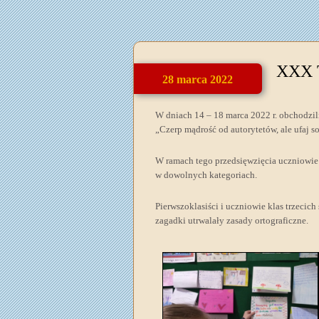
XXX T
28 marca 2022
W dniach 14 – 18 marca 2022 r. obchodzil
„Czerp mądrość od autorytetów, ale ufaj s
W ramach tego przedsięwzięcia uczniowie k
w dowolnych kategoriach.
Pierwszoklasiści i uczniowie klas trzecich
zagadki utrwalały zasady ortograficzne.