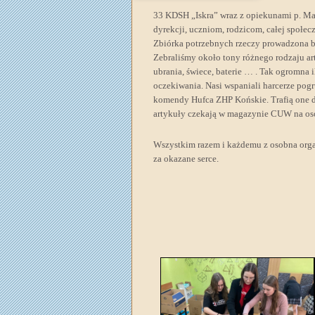
33 KDSH „Iskra” wraz z opiekunami p. Ma
dyrekcji, uczniom, rodzicom, całej społec
Zbiórka potrzebnych rzeczy prowadzona b
Zebraliśmy około tony różnego rodzaju art
ubrania, świece, baterie … . Tak ogromna i
oczekiwania. Nasi wspaniali harcerze pog
komendy Hufca ZHP Końskie. Trafią one d
artykuły czekają w magazynie CUW na osob
Wszystkim razem i każdemu z osobna organ
za okazane serce.