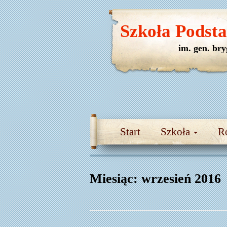
Szkoła Podst
im. gen. br
Start
Szkoła
R
Miesiąc:
wrzesień 2016