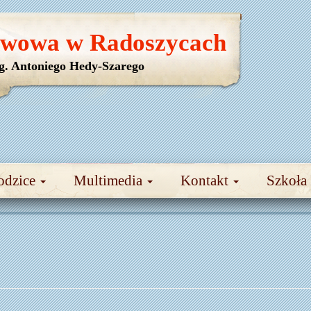
awowa w Radoszycach
yg. Antoniego Hedy-Szarego
odzice
Multimedia
Kontakt
Szkoła