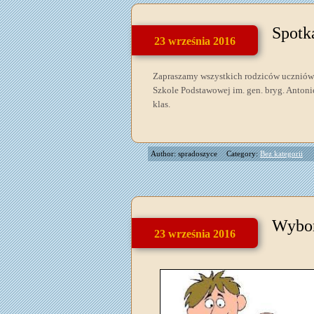
Spotk
23 września 2016
Zapraszamy wszystkich rodziców uczniów 
Szkole Podstawowej im. gen. bryg. Anton
klas.
Author: spradoszyce
Category:
Bez kategorii
Wybor
23 września 2016