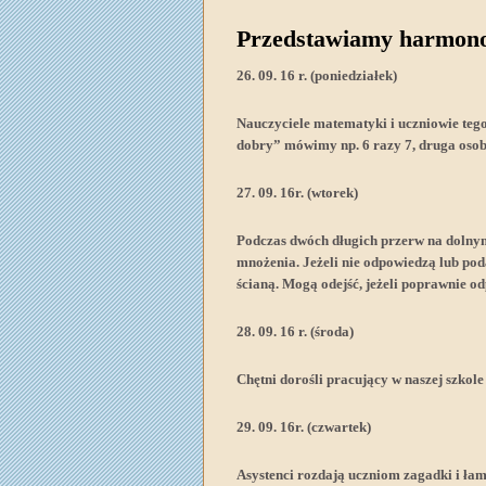
Przedstawiamy harmon
26. 09. 16 r. (poniedziałek)
Nauczyciele matematyki i uczniowie tego 
dobry” mówimy np. 6 razy 7, druga oso
27. 09. 16r. (wtorek)
Podczas dwóch długich przerw na dolnym
mnożenia. Jeżeli nie odpowiedzą lub po
ścianą. Mogą odejść, jeżeli poprawnie o
28. 09. 16 r. (środa)
Chętni dorośli pracujący w naszej szkol
29. 09. 16r. (czwartek)
Asystenci rozdają uczniom zagadki i ła