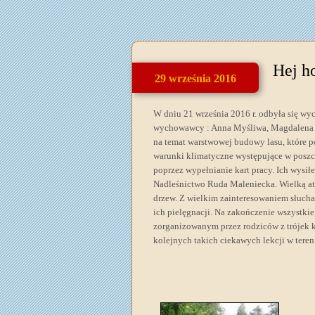
Hej ho
29 września 2016
W dniu 21 września 2016 r. odbyła się wy
wychowawcy : Anna Myśliwa, Magdalena O
na temat warstwowej budowy lasu, które po
warunki klimatyczne występujące w poszc
poprzez wypełnianie kart pracy. Ich wysi
Nadleśnictwo Ruda Maleniecka. Wielką atr
drzew. Z wielkim zainteresowaniem słuchal
ich pielęgnacji. Na zakończenie wszystki
zorganizowanym przez rodziców z trójek k
kolejnych takich ciekawych lekcji w teren