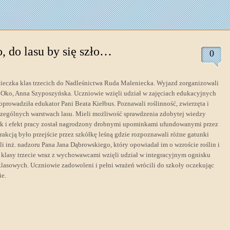
, do lasu by się szło…
0
cieczka klas trzecich do Nadleśnictwa Ruda Maleniecka. Wyjazd zorganizowali
ko, Anna Szyposzyńska. Uczniowie wzięli udział w zajęciach edukacyjnych
prowadziła edukator Pani Beata Kiełbus. Poznawali roślinność, zwierzęta i
zególnych warstwach lasu. Mieli możliwość sprawdzenia zdobytej wiedzy
łek i efekt pracy został nagrodzony drobnymi upominkami ufundowanymi przez
akcją było przejście przez szkółkę leśną gdzie rozpoznawali różne gatunki
i inż. nadzoru Pana Jana Dąbrowskiego, który opowiadał im o wzroście roślin i
e klasy trzecie wraz z wychowawcami wzięli udział w integracyjnym ognisku
lasowych. Uczniowie zadowoleni i pełni wrażeń wrócili do szkoły oczekując
ie.