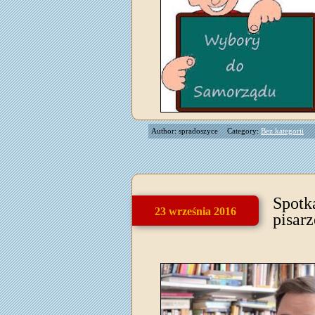
Author: spradoszyce
Category:
Bez kategorii
Spotk
23 września 2016
pisarz