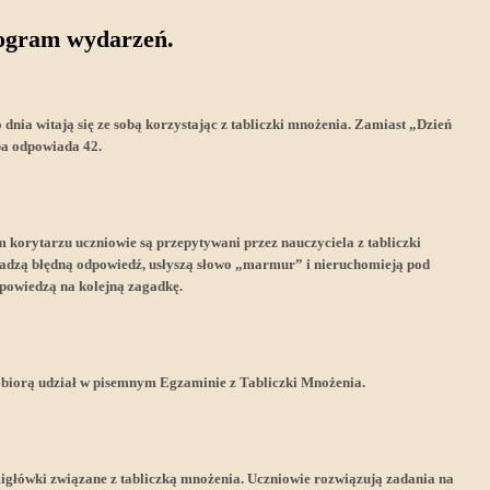
ogram wydarzeń.
dnia witają się ze sobą korzystając z tabliczki mnożenia. Zamiast „Dzień
ba odpowiada 42.
 korytarzu uczniowie są przepytywani przez nauczyciela z tabliczki
dadzą błędną odpowiedź, usłyszą słowo „marmur” i nieruchomieją pod
dpowiedzą na kolejną zagadkę.
e biorą udział w pisemnym Egzaminie z Tabliczki Mnożenia.
migłówki związane z tabliczką mnożenia. Uczniowie rozwiązują zadania na