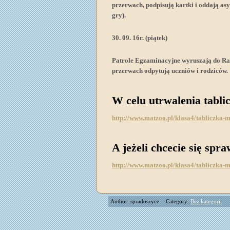
przerwach, podpisują kartki i oddają a
gry).
30. 09. 16r. (piątek)
Patrole Egzaminacyjne wyruszają do Ra
przerwach odpytują uczniów i rodziców.
W celu utrwalenia tabli
http://www.matzoo.pl/klasa4/tabliczka
A jeżeli chcecie się spr
http://www.matzoo.pl/klasa4/tabliczka
Author: spradoszyce
Category:
Bez kategorii