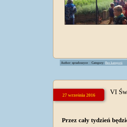
Author: spradoszyce
Category:
Bez kategorii
VI Św
27 września 2016
Przez cały tydzień będz