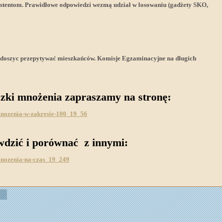
systentom. Prawidłowe odpowiedzi wezmą udział w losowaniu (gadżety SKO,
doszyc przepytywać mieszkańców. Komisje Egzaminacyjne na długich
czki mnożenia zapraszamy na stronę:
-mnozenia-w-zakresie-100_19_56
awdzić i porównać z innymi:
-mnozenia-na-czas_19_249