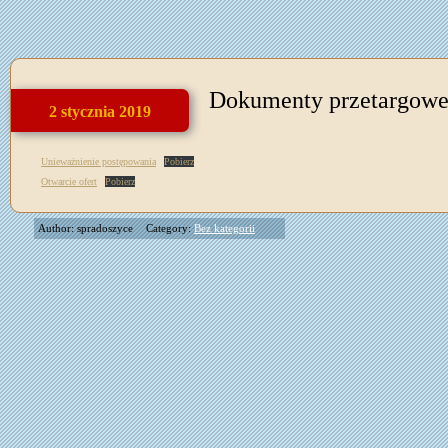
Dokumenty przetargow
2 stycznia 2019
Unieważnienie postępowania
Pobierz
Otwarcie ofert
Pobierz
Author: spradoszyce
Category:
Bez kategorii