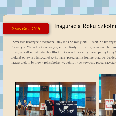
Inaguracja Roku Szkoln
2 września 2019
2 września uroczyście rozpoczęliśmy Rok Szkolny 2019/2020. Na uroczyst
Radoszyce Michał Pękala, księża, Zarząd Rady Rodziców, nauczyciele oraz
przygotowali uczniowie klas IIIA i IIIB z wychowawczyniami, panią Anną 
pięknej oprawie plastycznej wykonanej przez panią Joannę Staciwa. Serd
nauczycielom by nowy rok szkolny wypełniony był owocną pracą, satysfakc