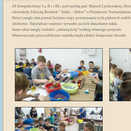
24 listopada klasy I a, II c i III c pod opieką pań: Marioli Lachowskiej, 
odwiedziły Fabrykę Bombek ” Szkło – Dekor” w Piotrkowie Trybunalskim
Dzieci mogły tam poznać kolejne etapy powstawania tych pięknych ozdób: 
zdobienie. Największe wrażenie wywarło na nich dmuchanie szkła.
Same także mogły ozdobić „szklaną kulę”według własnego pomysłu.
Własnoręcznie przyozdobione cudeńka będą zdobić świąteczne choinki.