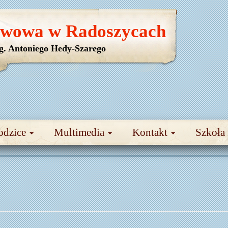
awowa w Radoszycach
yg. Antoniego Hedy-Szarego
odzice
Multimedia
Kontakt
Szkoła