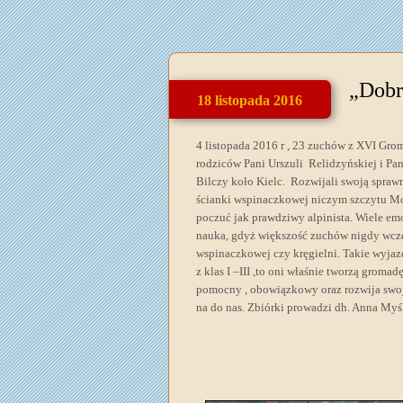
„Dobr
18 listopada 2016
4 listopada 2016 r , 23 zuchów z XVI Gr
rodziców Pani Urszuli Relidzyńskiej i Pa
Bilczy koło Kielc. Rozwijali swoją spraw
ścianki wspinaczkowej niczym szczytu Mo
poczuć jak prawdziwy alpinista. Wiele emo
nauka, gdyż większość zuchów nigdy wcześ
wspinaczkowej czy kręgielni. Takie wyjaz
z klas I –III ,to oni właśnie tworzą groma
pomocny , obowiązkowy oraz rozwija swoją
na do nas. Zbiórki prowadzi dh. Anna Myś