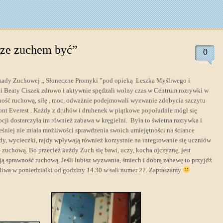
ze zuchem być”
0
omady Zuchowej „ Słoneczne Promyki ”pod opieką Leszka Myśliwego i
ni Beaty Ciszek zdrowo i aktywnie spędzali wolny czas w Centrum rozrywki w
ność ruchową, siłę , moc, odważnie podejmowali wyzwanie zdobycia szczytu
nt Everest . Każdy z druhów i druhenek w piątkowe popołudnie mógł się
cji dostarczyła im również zabawa w kręgielni. Była to świetna rozrywka i
niej nie miała możliwości sprawdzenia swoich umiejętności na ściance
dy, wycieczki, rajdy wpływają również korzystnie na integrowanie się uczniów
dę zuchową. Bo przecież każdy Zuch się bawi, uczy, kocha ojczyznę, jest
 sprawność ruchową. Jeśli lubisz wyzwania, śmiech i dobrą zabawę to przyjdź
liwa w poniedziałki od godziny 14.30 w sali numer 27. Zapraszamy