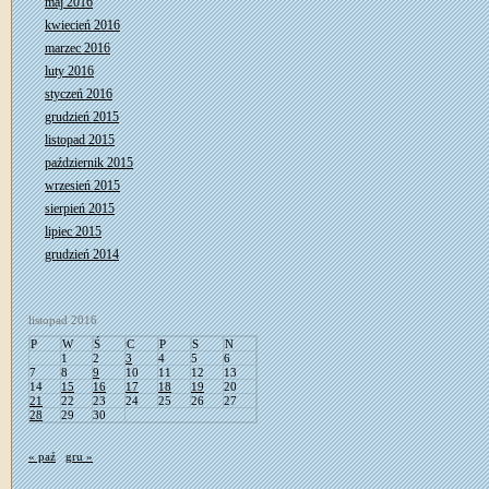
maj 2016
kwiecień 2016
marzec 2016
luty 2016
styczeń 2016
grudzień 2015
listopad 2015
październik 2015
wrzesień 2015
sierpień 2015
lipiec 2015
grudzień 2014
listopad 2016
P
W
Ś
C
P
S
N
1
2
3
4
5
6
7
8
9
10
11
12
13
14
15
16
17
18
19
20
21
22
23
24
25
26
27
28
29
30
« paź
gru »