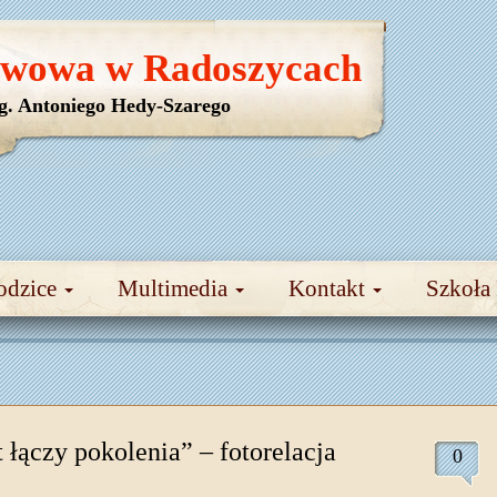
awowa w Radoszycach
yg. Antoniego Hedy-Szarego
odzice
Multimedia
Kontakt
Szkoła
 łączy pokolenia” – fotorelacja
0