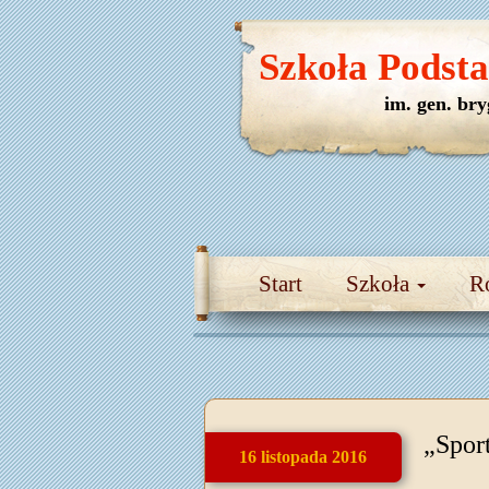
Szkoła Podst
im. gen. br
Start
Szkoła
R
„Sport
16 listopada 2016