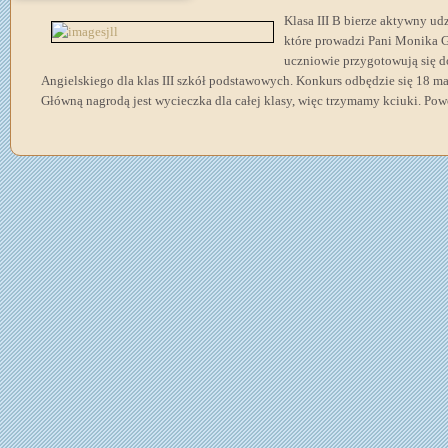
Klasa III B
bierze aktywny udz
które prowadzi Pani Monika G
uczniowie przygotowują się 
Angielskiego dla klas III szkół podstawowych. Konkurs odbędzie się 18 m
Główną nagrodą jest wycieczka dla całej klasy, więc trzymamy kciuki. Po