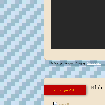
Author: spradoszyce
Category:
Bez kategorii
Klub 
25 lutego 2016