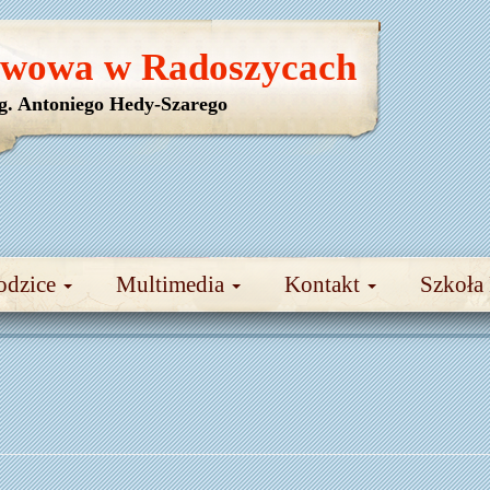
awowa w Radoszycach
yg. Antoniego Hedy-Szarego
odzice
Multimedia
Kontakt
Szkoła