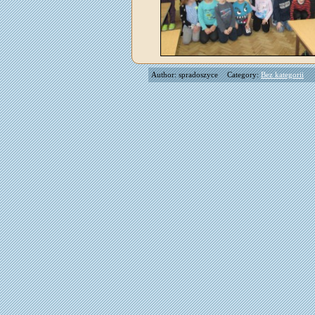
Author: spradoszyce
Category:
Bez kategorii