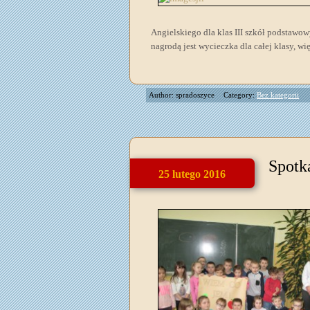
Angielskiego dla klas III szkół podstaw
nagrodą jest wycieczka dla całej klasy, w
Author: spradoszyce
Category:
Bez kategorii
Spotk
25 lutego 2016