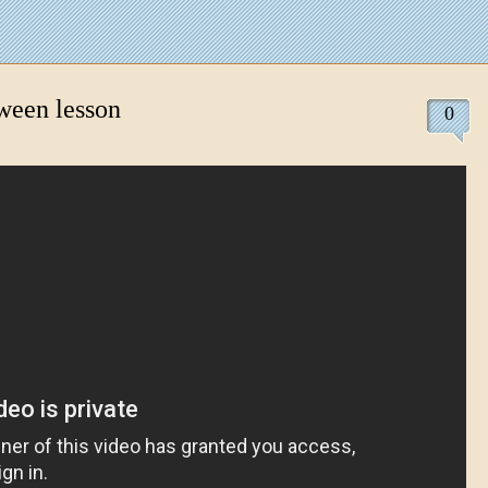
ween lesson
0