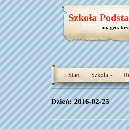
Szkoła Podst
im. gen. br
Start
Szkoła
R
Dzień:
2016-02-25