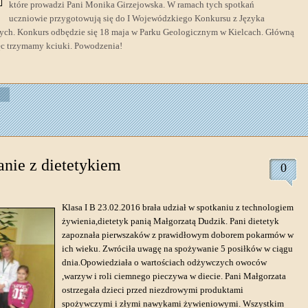
które prowadzi Pani Monika Girzejowska. W ramach tych spotkań
uczniowie przygotowują się do I Wojewódzkiego Konkursu z Języka
owych. Konkurs odbędzie się 18 maja w Parku Geologicznym w Kielcach. Główną
ięc trzymamy kciuki. Powodzenia!
anie z dietetykiem
0
Klasa I B 23.0
2.2016 brała udział w spotkaniu z technologiem
żywienia,dietetyk panią Małgorzatą Dudzik. Pani dietetyk
zapoznała pierwszaków z prawidłowym doborem pokarmów w
ich wieku. Zwróciła uwagę na spożywanie 5 posiłków w ciągu
dnia.Opowiedziała o wartościach odżywczych owoców
,warzyw i roli ciemnego pieczywa w diecie. Pani Małgorzata
ostrzegała dzieci przed niezdrowymi produktami
spożywczymi i złymi nawykami żywieniowymi. Wszystkim