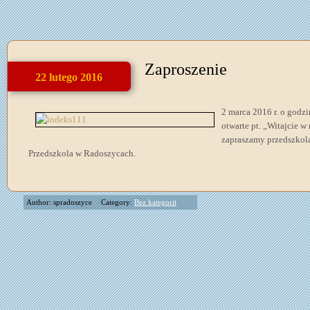
Zaproszenie
22 lutego 2016
2 marca 2016 r.
o godzi
otwarte pt. „Witajcie w
zapraszamy przedszko
Przedszkola w Radoszycach.
Author: spradoszyce
Category:
Bez kategorii