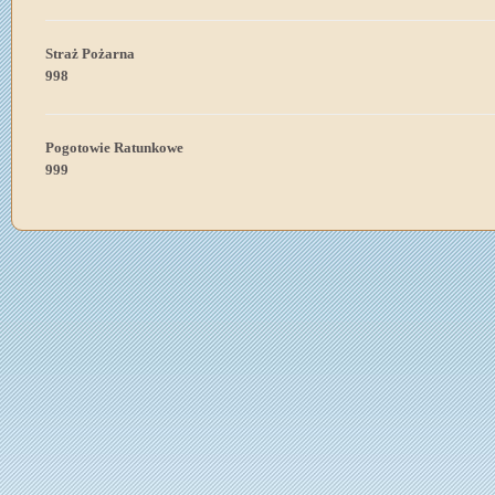
Straż Pożarna
998
Pogotowie Ratunkowe
999