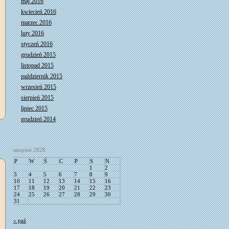
maj 2016
kwiecień 2016
marzec 2016
luty 2016
styczeń 2016
grudzień 2015
listopad 2015
październik 2015
wrzesień 2015
sierpień 2015
lipiec 2015
grudzień 2014
sierpień 2026
P
W
Ś
C
P
S
N
1
2
3
4
5
6
7
8
9
10
11
12
13
14
15
16
17
18
19
20
21
22
23
24
25
26
27
28
29
30
31
« paź