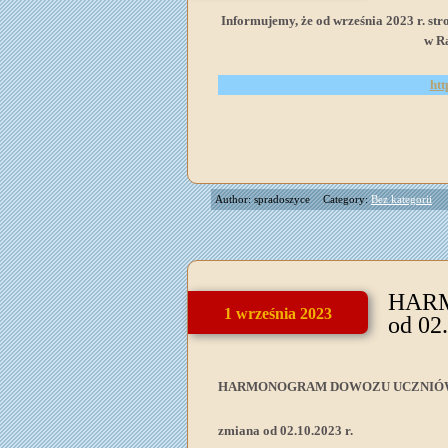
Informujemy, że od września 2023 r. st
w R
htt
Author: spradoszyce
Category:
Bez kategorii
HAR
1 września 2023
od 02
HARMONOGRAM DOWOZU UCZNIÓW 
zmiana od 02.10.2023 r.