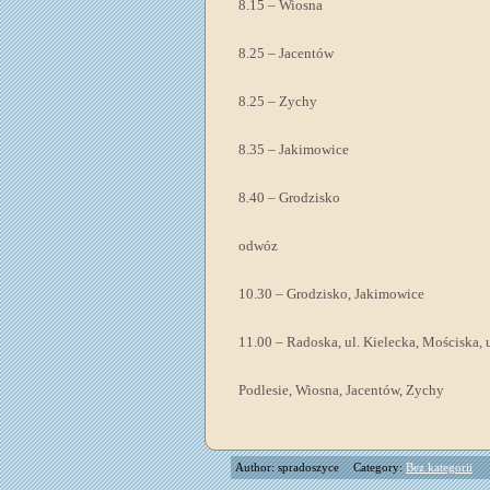
8.15 – Wiosna
8.25 – Jacentów
8.25 – Zychy
8.35 – Jakimowice
8.40 – Grodzisko
odwóz
10.30 – Grodzisko, Jakimowice
11.00 – Radoska, ul. Kielecka, Mościska, 
Podlesie, Wiosna, Jacentów, Zychy
Author: spradoszyce
Category:
Bez kategorii