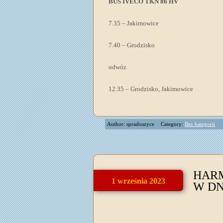
BUS IVECO TKN 86 HV
7.35 – Jakimowice
7.40 – Grodzisko
odwóz
12.35 – Grodzisko, Jakimowice
Author: spradoszyce
Category:
Bez kategorii
HAR
1 września 2023
W DNI