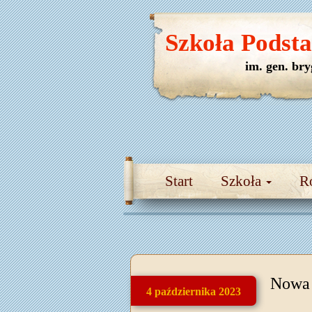
Szkoła Podst
im. gen. br
Start
Szkoła
R
Nowa 
4 października 2023