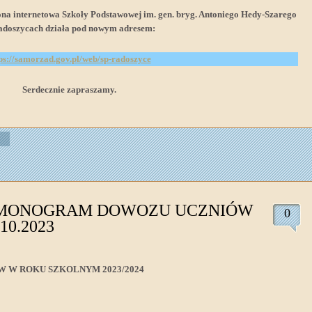
rona internetowa Szkoły Podstawowej im. gen. bryg. Antoniego Hedy-Szarego
adoszycach działa pod nowym adresem:
ps://samorzad.gov.pl/web/sp-radoszyce
Serdecznie zapraszamy.
MONOGRAM DOWOZU UCZNIÓW
0
.10.2023
W ROKU SZKOLNYM 2023/2024