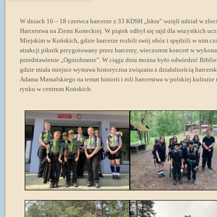
W dniach 16 – 18 czerwca harcerze z 33 KDSH „Iskra” wzięli udział w zloc
Harcerstwa na Ziemi Koneckiej. W piątek odbył się rajd dla wszystkich ucz
Miejskim w Końskich, gdzie harcerze rozbili swój obóz i spędzili w nim cza
atrakcji piknik przygotowany przez harcerzy, wieczorem koncert w wykon
przedstawienie „Ogniobranie”. W ciągu dnia można było odwiedzić Biblio
gdzie miała miejsce wystawa historyczna związana z działalnością harcers
Adama Massalskiego na temat historii i roli harcerstwa w polskiej kulturze
rynku w centrum Końskich.