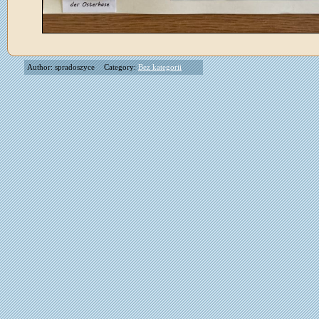
Author: spradoszyce
Category:
Bez kategorii