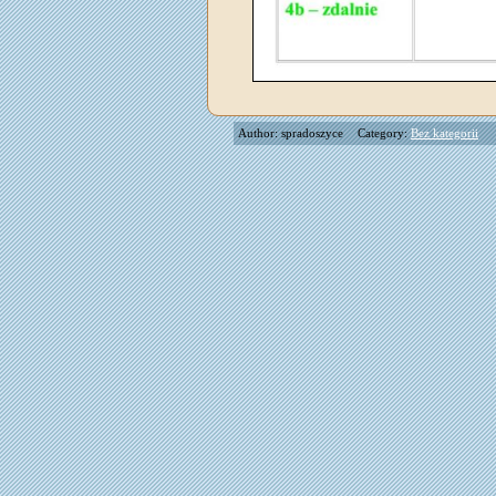
Author: spradoszyce
Category:
Bez kategorii