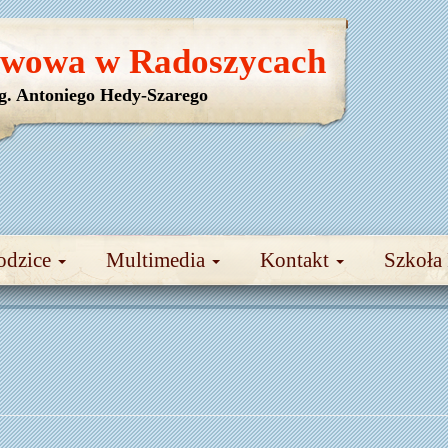
awowa w Radoszycach
yg. Antoniego Hedy-Szarego
odzice
Multimedia
Kontakt
Szkoła