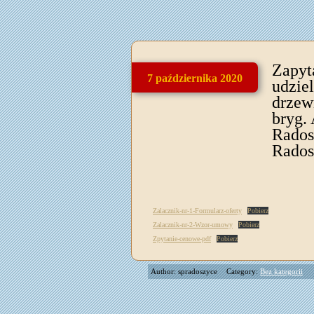
Zapyt
7 października 2020
udzie
drzew
bryg.
Rados
Rados
Zalacznik-nr-1-Formularz-oferty
Pobierz
Zalacznik-nr-2-Wzor-umowy
Pobierz
Zpytanie-cenowe-pdf
Pobierz
Author: spradoszyce
Category:
Bez kategorii