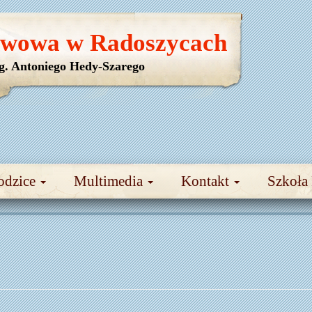
awowa w Radoszycach
yg. Antoniego Hedy-Szarego
odzice
Multimedia
Kontakt
Szkoła