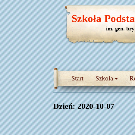
Szkoła Podst
im. gen. br
Start
Szkoła
R
Dzień:
2020-10-07