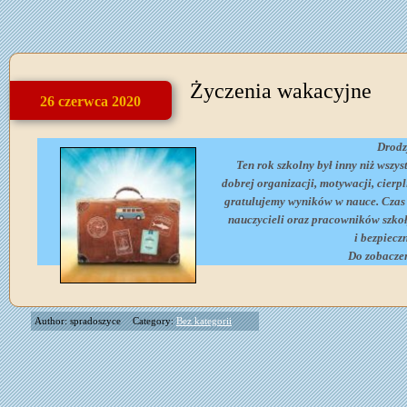
Życzenia wakacyjne
26 czerwca 2020
Drodz
Ten rok szkolny był inny niż wsz
dobrej organizacji, motywacji, cier
gratulujemy wyników w nauce. Czas 
nauczycieli oraz pracowników szk
i bezpiec
Do zobacze
Author: spradoszyce
Category:
Bez kategorii