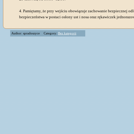
4. Pamiętamy, że przy wejściu obowiązuje zachowanie bezpiecznej od
bezpieczeństwa w postaci osłony ust i nosa oraz rękawiczek jednoraz
Author: spradoszyce
Category:
Bez kategorii