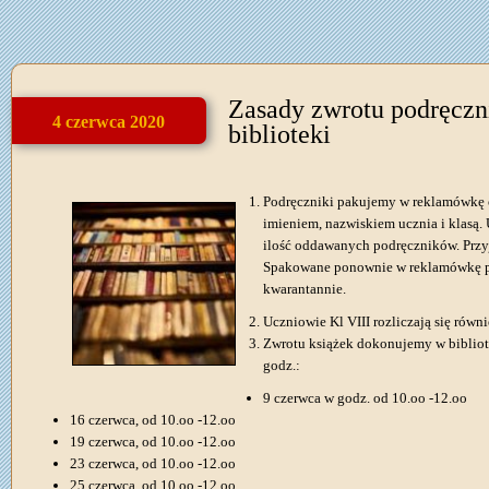
Zasady zwrotu podręcz
4 czerwca 2020
biblioteki
Podręczniki pakujemy w reklamówkę 
imieniem, nazwiskiem ucznia i klasą.
ilość oddawanych podręczników. Przy
Spakowane ponownie w reklamówkę po
kwarantannie.
Uczniowie Kl VIII rozliczają się rów
Zwrotu książek dokonujemy w bibliot
godz.:
9 czerwca w godz. od 10.oo -12.oo
16 czerwca, od 10.oo -12.oo
19 czerwca, od 10.oo -12.oo
23 czerwca, od 10.oo -12.oo
25 czerwca, od 10.oo -12.oo.