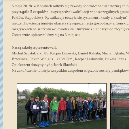
5 maja 2019r. w Końskich odbyły się zawody sportowe w piłce nożnej chłop
przystąpiło 5 zespołów –zwycięzców kwalifikacji w poszczególnych gmina
Fałków, Stąporków) . Rywalizacja toczyła się systemem „każdy z każdym” 
mecze. Zwycięzcą turnieju okazała się reprezentacja gospodarzy z Końskic
rozgrywkach na szczeblu wojewódzkim. Drużynie z Radoszyc do zwycięstw
Ostatecznie uplasowaliśmy się na 3 miejscu.
Naszą szkołę reprezentowali:
Michał Szustak z kl. 8b, Kacper Lisowski, Daniel Kabała, Maciej Pękala, M
Brzeziński, Jakub Wielgus – kl.3d Gim., Kacper Laskowski, Łukasz Janus –
Opiekunem drużyny był p.Jacek Skroński.
Na zakończenie turnieju wszystkim zespołom wręczone zostały pamiątkowe