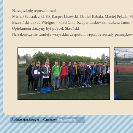
Naszą szkołę reprezentowali:
Michał Szustak z kl. 8b, Kacper Lisowski, Daniel Kabała, Maciej Pękala, M
Brzeziński, Jakub Wielgus – kl.3d Gim., Kacper Laskowski, Łukasz Janus –
Opiekunem drużyny był p.Jacek Skroński.
Na zakończenie turnieju wszystkim zespołom wręczone zostały pamiątkowe
Author: spradoszyce
Category:
Bez kategorii