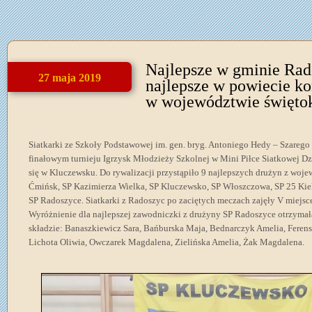
Najlepsze w gminie Rad
27 maja 2019
najlepsze w powiecie ko
w województwie święto
Siatkarki ze Szkoły Podstawowej im. gen. bryg. Antoniego Hedy – Szareg
finałowym turnieju Igrzysk Młodzieży Szkolnej w Mini Piłce Siatkowej D
się w Kluczewsku. Do rywalizacji przystąpiło 9 najlepszych drużyn z woj
Ćmińsk, SP Kazimierza Wielka, SP Kluczewsko, SP Włoszczowa, SP 25 Kie
SP Radoszyce. Siatkarki z Radoszyc po zaciętych meczach zajęły V miejs
Wyróżnienie dla najlepszej zawodniczki z drużyny SP Radoszyce otrzymała
składzie: Banaszkiewicz Sara, Bańburska Maja, Bednarczyk Amelia, Ferens
Lichota Oliwia, Owczarek Magdalena, Zielińska Amelia, Żak Magdalena.