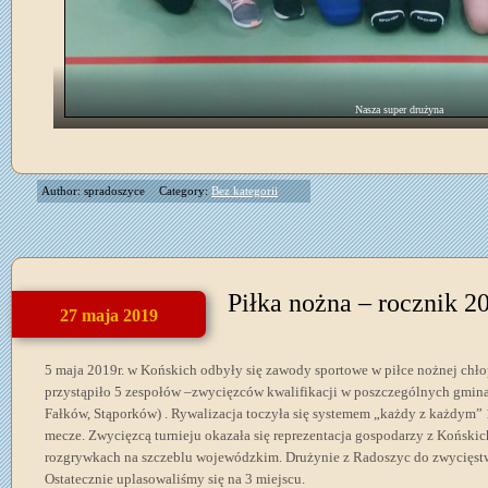
Nasza super drużyna
Author: spradoszyce
Category:
Bez kategorii
Piłka nożna – rocznik 2
27 maja 2019
5 maja 2019r. w Końskich odbyły się zawody sportowe w piłce nożnej chłop
przystąpiło 5 zespołów –zwycięzców kwalifikacji w poszczególnych gmina
Fałków, Stąporków) . Rywalizacja toczyła się systemem „każdy z każdym” 
mecze. Zwycięzcą turnieju okazała się reprezentacja gospodarzy z Końskic
rozgrywkach na szczeblu wojewódzkim. Drużynie z Radoszyc do zwycięstw
Ostatecznie uplasowaliśmy się na 3 miejscu.