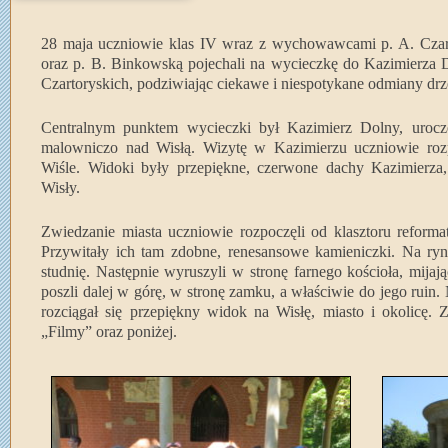
28 maja uczniowie klas IV wraz z wychowawcami p. A. Czarn
oraz p. B. Binkowską pojechali na wycieczkę do Kazimierza D
Czartoryskich, podziwiając ciekawe i niespotykane odmiany dr
Centralnym punktem wycieczki był Kazimierz Dolny, urocz
malowniczo nad Wisłą. Wizytę w Kazimierzu
uczniowie
rozp
Wiśle. Widoki były przepiękne, czerwone dachy Kazimierz
Wisły.
Zwiedzanie miasta
uczniowie
rozpoczęli od klasztoru reform
Przywitały ich tam zdobne, renesansowe kamieniczki. Na r
studnię. Następnie wyruszyli w stronę farnego kościoła, mija
poszli dalej w górę, w stronę zamku, a właściwie do jego ruin.
rozciągał się przepiękny widok na Wisłę, miasto i okolicę. 
„Filmy” oraz poniżej.