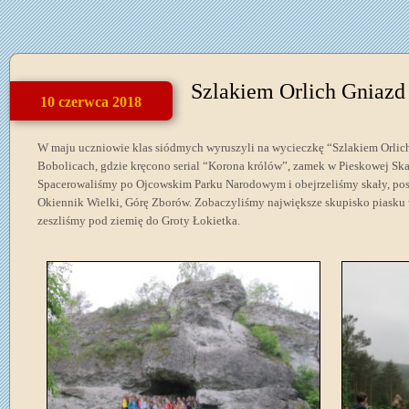
Szlakiem Orlich Gniazd
10 czerwca 2018
W maju uczniowie klas siódmych wyruszyli na wycieczkę “Szlakiem Orlic
Bobolicach, gdzie kręcono serial “Korona królów”, zamek w Pieskowej Sk
Spacerowaliśmy po Ojcowskim Parku Narodowym i obejrzeliśmy skały, pos
Okiennik Wielki, Górę Zborów. Zobaczyliśmy największe skupisko piasku 
zeszliśmy pod ziemię do Groty Łokietka.