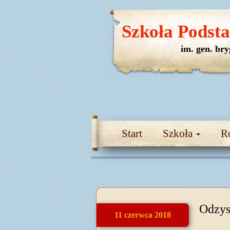
Szkoła Podst
im. gen. br
Start
Szkoła
R
Odzys
11 czerwca 2018