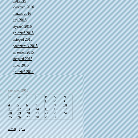
maj 2016
kwiecień 2016
marzec 2016
luty 2016
styczeń 2016
grudzień 2015
listopad 2015
październik 2015
wrzesień 2015
sierpień 2015
lipiec 2015
grudzień 2014
czerwiec 2018
P
W
Ś
C
P
S
N
1
2
3
4
5
6
7
8
9
10
11
12
13
14
15
16
17
18
19
20
21
22
23
24
25
26
27
28
29
30
« maj
lip »