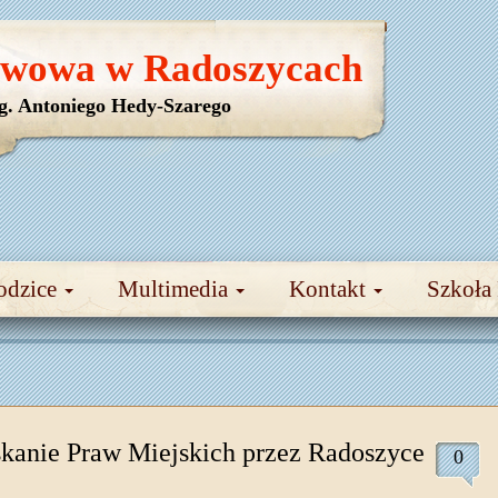
awowa w Radoszycach
yg. Antoniego Hedy-Szarego
odzice
Multimedia
Kontakt
Szkoła
kanie Praw Miejskich przez Radoszyce
0