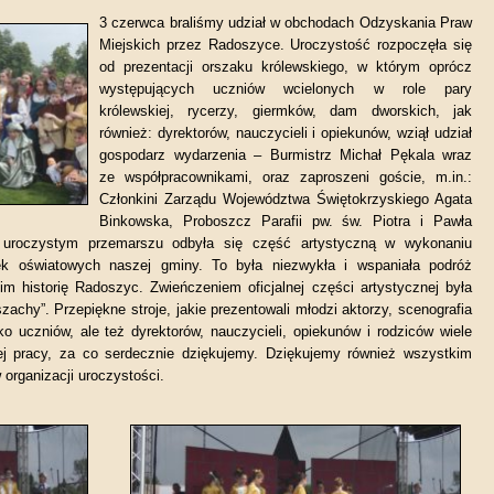
3 czerwca
braliśmy udział w obchodach
Odzyskani
a
Praw
Miejskich przez Radoszyce. Uroczystoś
ć
rozpoczęł
a
się
od prezentacji orszaku królewskiego, w którym oprócz
występujących uczniów wcielonych w role pary
królewskiej, rycerzy, giermków, dam dworskich, jak
również: dyrektorów, nauczycieli i opiekunów,
wziął
udział
gospodarz wydarzenia – Burmistrz Michał Pękala wraz
ze współpracownikami,
oraz
zaproszeni goście, m.in.:
Członkini Zarządu Województwa Świętokrzyskiego Agata
Binkowska, Proboszcz Parafii pw. św. Piotra i Pawła
 uroczystym przemarszu
odbyła się
część artystyczną w wykonaniu
k oświatowych naszej gminy. To była niezwykła i wspaniała podróż
m historię Radoszyc. Zwieńczeniem oficjalnej części artystycznej była
achy”. Przepiękne stroje, jakie prezentowali młodzi aktorzy, scenografia
lko uczniów, ale też dyrektorów, nauczycieli, opiekunów i rodziców wiele
ej pracy, za co serdecznie dziękujemy. Dziękujemy również wszystkim
organizacji uroczystości.