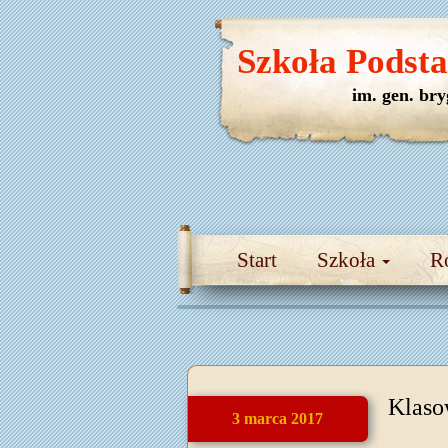
Szkoła Podst
im. gen. br
Start
Szkoła
R
Klaso
3 marca 2017