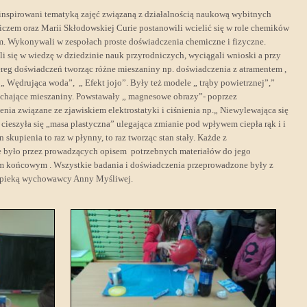
inspirowani tematyką zajęć związaną z działalnością naukową wybitnych
czem oraz Marii Skłodowskiej Curie postanowili wcielić się w role chemików
um. Wykonywali w zespołach proste doświadczenia chemiczne i fizyczne.
li się w wiedzę w dziedzinie nauk przyrodniczych, wyciągali wnioski a przy
zereg doświadczeń tworząc różne mieszaniny np. doświadczenia z atramentem ,
 „ Wędrująca woda”, „ Efekt jojo”. Były też modele „ trąby powietrznej”,”
chające mieszaniny. Powstawały „ magnesowe obrazy”- poprzez
a związane ze zjawiskiem elektrostatyki i ciśnienia np.„ Niewylewająca się
eszyła się „masa plastyczna” ulegająca zmianie pod wpływem ciepła rąk i i
 skupienia to raz w płynny, to raz tworząc stan stały. Każde z
 było przez prowadzących opisem potrzebnych materiałów do jego
m końcowym . Wszystkie badania i doświadczenia przeprowadzone były z
opieką wychowawcy Anny Myśliwej.