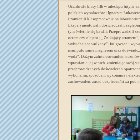
Uczniowie klasy IIIb w miesiącu lutym za
polskich wynalazców ; Ignacym Łukasiewi
i zamienili klasopracownię na laboratori
Eksperymentowali, doświadczali, zagłębia
tym świetnie się bawili. Przeprowadzili s
octem czy olejem ; „ Znikający atrament”,
wybuchające wulkany”- bulgocące i wybu
manipulowanie magnesem oraz doświadczeni
woda”. Dużym zainteresowaniem uczniów ci
wprawiania jej w ruch zmieniając swój stan
przeprowadzanych doświadczeń opatrzone
wykonania, sposobem wykonania i efekte
zachowaniem zasad bezpieczeństwa pod 