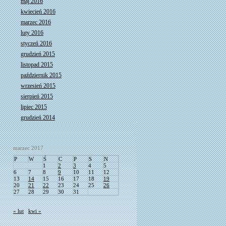
maj 2016
kwiecień 2016
marzec 2016
luty 2016
styczeń 2016
grudzień 2015
listopad 2015
październik 2015
wrzesień 2015
sierpień 2015
lipiec 2015
grudzień 2014
marzec 2017
P
W
Ś
C
P
S
N
1
2
3
4
5
6
7
8
9
10
11
12
13
14
15
16
17
18
19
20
21
22
23
24
25
26
27
28
29
30
31
« lut
kwi »