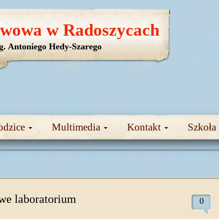
awowa w Radoszycach
yg. Antoniego Hedy-Szarego
odzice
Multimedia
Kontakt
Szkoła
we laboratorium
0