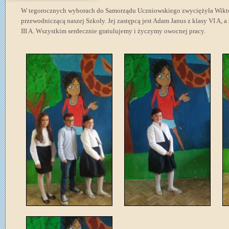
W tegorocznych wyborach do Samorządu Uczniowskiego zwyciężyła Wiktoria
przewodniczącą naszej Szkoły. Jej zastępcą jest Adam Janus z klasy VI A, 
III A. Wszystkim serdecznie gratulujemy i życzymy owocnej pracy.