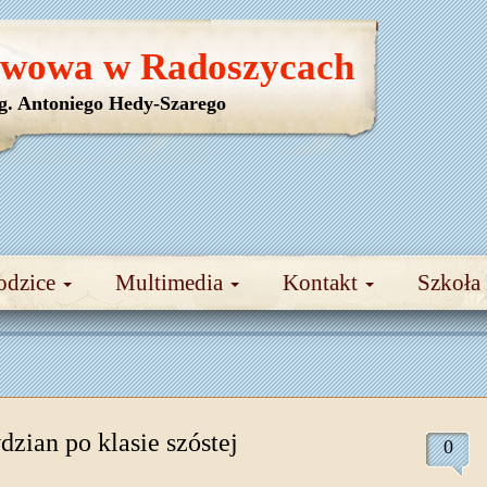
awowa w Radoszycach
yg. Antoniego Hedy-Szarego
odzice
Multimedia
Kontakt
Szkoła
zian po klasie szóstej
0