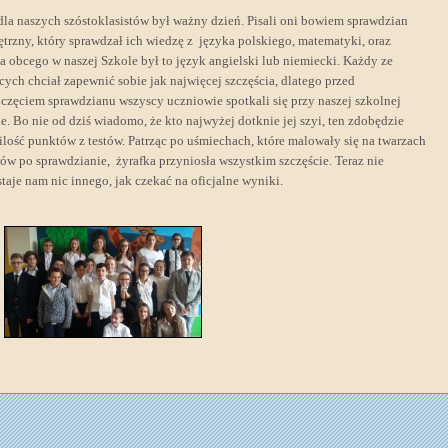
dla naszych szóstoklasistów był ważny dzień. Pisali oni bowiem sprawdzian
trzny, który sprawdzał ich wiedzę z języka polskiego, matematyki, oraz
a obcego w naszej Szkole był to język angielski lub niemiecki. Każdy ze
cych chciał zapewnić sobie jak najwięcej szczęścia, dlatego przed
częciem sprawdzianu wszyscy uczniowie spotkali się przy naszej szkolnej
ie. Bo nie od dziś wiadomo, że kto najwyżej dotknie jej szyi, ten zdobędzie
ilość punktów z testów. Patrząc po uśmiechach, które malowały się na twarzach
ów po sprawdzianie, żyrafka przyniosła wszystkim szczęście. Teraz nie
taje nam nic innego, jak czekać na oficjalne wyniki.