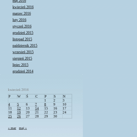
maj 2016
kwiecień 2016
marzec 2016
luty 2016
styczeń 2016
grudzień 2015
listopad 2015
październik 2015
wrzesień 2015
sierpień 2015
lipiec 2015
grudzień 2014
kwiecień 2016
P
W
Ś
C
P
S
N
1
2
3
4
5
6
7
8
9
10
11
12
13
14
15
16
17
18
19
20
21
22
23
24
25
26
27
28
29
30
« mar
maj »