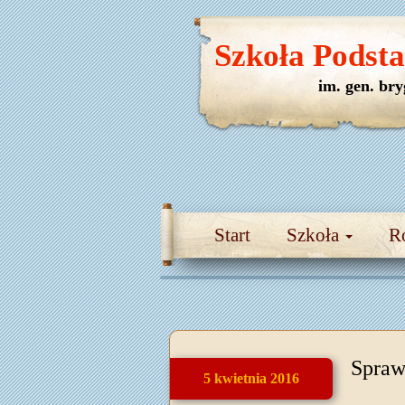
Szkoła Podst
im. gen. br
Start
Szkoła
R
Sprawd
5 kwietnia 2016