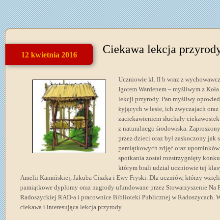
Ciekawa lekcja przyrod
12 kwietnia 2016
Uczniowie kl. II b wraz z wychowawc
Igorem Wardenem – myśliwym z Koła 
lekcji przyrody. Pan myśliwy opowie
żyjących w lesie, ich zwyczajach ora
zaciekawieniem słuchały ciekawostek
z naturalnego środowiska. Zaproszon
przez dzieci oraz był zaskoczony jak 
pamiątkowych zdjęć oraz upominków 
spotkania został rozstrzygnięty konku
którym brali udział uczniowie tej kla
Amelii Kamińskiej, Jakuba Ciszka i Ewy Fryski. Dla uczniów, którzy wzięl
pamiątkowe dyplomy oraz nagrody ufundowane przez Stowarzyszenie Na 
Radoszyckiej RAD-a i pracownice Biblioteki Publicznej w Radoszycach. Ws
ciekawa i interesująca lekcja przyrody.