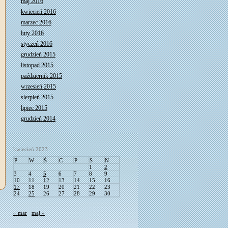
maj 2016
kwiecień 2016
marzec 2016
luty 2016
styczeń 2016
grudzień 2015
listopad 2015
październik 2015
wrzesień 2015
sierpień 2015
lipiec 2015
grudzień 2014
kwiecień 2023
P
W
Ś
C
P
S
N
1
2
3
4
5
6
7
8
9
10
11
12
13
14
15
16
17
18
19
20
21
22
23
24
25
26
27
28
29
30
« mar
maj »