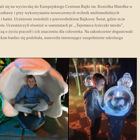
udali się na wycieczkę do Europejskiego Centrum Bajki im. Koziołka Matołka w
ie zabawy i przy wykorzystaniu nowoczesnych technik multimedialnych
k i baśni. Uczniowie zwiedzili z przewodnikiem Bajkowy Świat, gdzie m.in
em. Uczestniczyli również w warsztatach pt. „Tajemnica łyżeczki miodu”,
zą o życiu pszczół i ich znaczeniu dla człowieka. Na zakończenie degustowali
kim bardzo się podobała, stanowiła interesujące uzupełnienie szkolnego