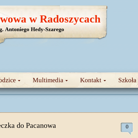
awowa w Radoszycach
yg. Antoniego Hedy-Szarego
odzice
Multimedia
Kontakt
Szkoła
czka do Pacanowa
0