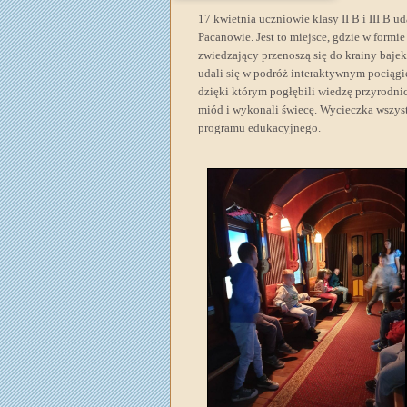
17 kwietnia uczniowie klasy II B i III B 
Pacanowie. Jest to miejsce, gdzie w form
zwiedzający przenoszą się do krainy baje
udali się w podróż interaktywnym pociągi
dzięki którym pogłębili wiedzę przyrodnic
miód i wykonali świecę. Wycieczka wszyst
programu edukacyjnego.