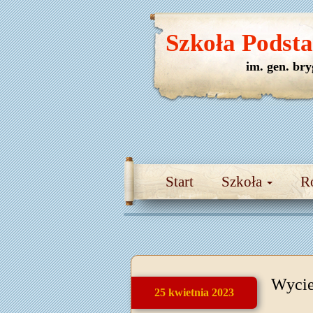
Szkoła Podst
im. gen. br
Start
Szkoła
R
Wycie
25 kwietnia 2023