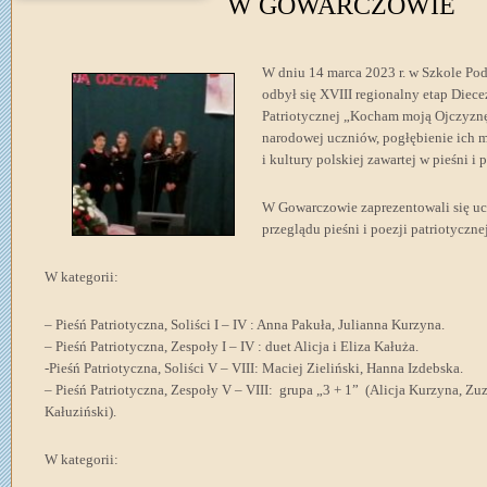
W GOWARCZOWIE
W dniu 14 marca 2023 r. w Szkole Po
odbył się XVIII regionalny etap Diece
Patriotycznej „Kocham moją Ojczyznę
narodowej uczniów, pogłębienie ich m
i kultury polskiej zawartej w pieśni i 
W Gowarczowie zaprezentowali się u
przeglądu pieśni i poezji patriotyczn
W kategorii:
– Pieśń Patriotyczna, Soliści I – IV : Anna Pakuła, Julianna Kurzyna.
– Pieśń Patriotyczna, Zespoły I – IV : duet Alicja i Eliza Kałuża.
-Pieśń Patriotyczna, Soliści V – VIII: Maciej Zieliński, Hanna Izdebska.
– Pieśń Patriotyczna, Zespoły V – VIII: grupa „3 + 1” (Alicja Kurzyna, 
Kałuziński).
W kategorii: