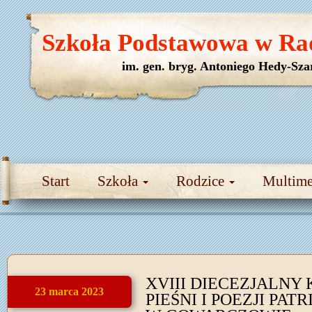
Szkoła Podstawowa w Ra
im. gen. bryg. Antoniego Hedy-Sza
Start
Szkoła
Rodzice
Multim
XVIII DIECEZJALNY
23 marca 2023
PIEŚNI I POEZJI PAT