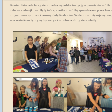
Koniec listopada łączy się z pradawną polską tradycją odprawiania wróżb i 
zabawa andrzejkowa. Były tańce, ciastka z wróżbą sprzedawane przez harce
zorganizowany przez klasową Radę Rodziców. Serdecznie dziękujemy wsz
a uczestnikom życzymy by wszystkie dobre wróżby się spełniły!