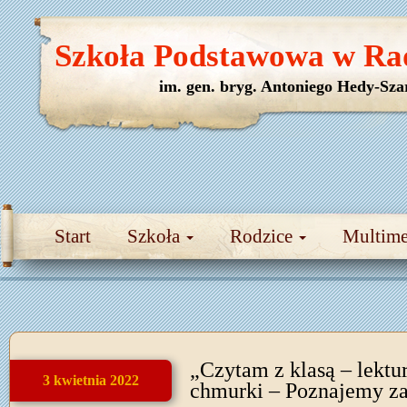
Szkoła Podstawowa w Ra
im. gen. bryg. Antoniego Hedy-Sza
Start
Szkoła
Rodzice
Multim
„Czytam z klasą – lektu
3 kwietnia 2022
chmurki – Poznajemy z