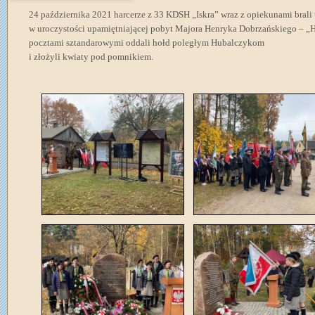
24 października 2021 harcerze z 33 KDSH „Iskra” wraz z opiekunami brali 
w uroczystości upamiętniającej pobyt Majora Henryka Dobrzańskiego – „H
pocztami sztandarowymi oddali hołd poległym Hubalczykom
i złożyli kwiaty pod pomnikiem.