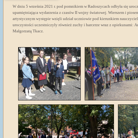
W dniu 5 września 2021 r. pod pomnikiem w Radoszycach odbyła się urocz
upamiętniająca wydarzenia z czasów II wojny światowej. Wierszem i piose
artystycznym występie wzięli udział uczniowie pod kierunkiem nauczyciel
uroczystości uczestniczyły również zuchy i harcerze wraz z opiekunami: 
Małgorzatą Tkacz.