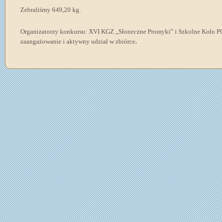
Zebraliśmy 649,20 kg.
Organizatorzy konkursu: XVI KGZ „Słoneczne Promyki” i Szkolne Koło PC
zaangażowanie i aktywny udział w zbiórce
.