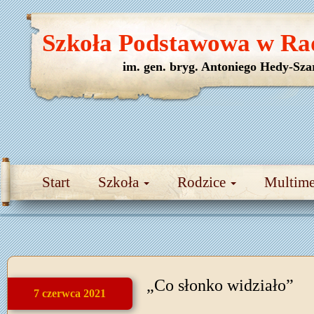
Szkoła Podstawowa w Ra
im. gen. bryg. Antoniego Hedy-Sza
Start
Szkoła
Rodzice
Multim
„Co słonko widziało”
7 czerwca 2021