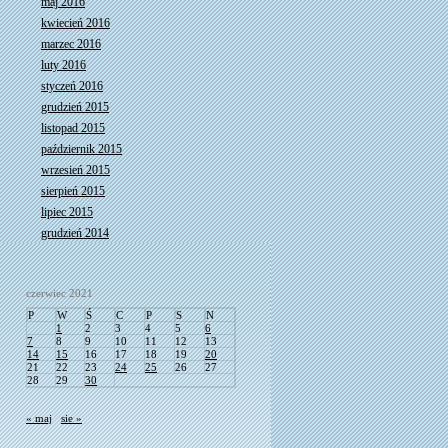
maj 2016
kwiecień 2016
marzec 2016
luty 2016
styczeń 2016
grudzień 2015
listopad 2015
październik 2015
wrzesień 2015
sierpień 2015
lipiec 2015
grudzień 2014
czerwiec 2021
P
W
Ś
C
P
S
N
1
2
3
4
5
6
7
8
9
10
11
12
13
14
15
16
17
18
19
20
21
22
23
24
25
26
27
28
29
30
« maj
sie »