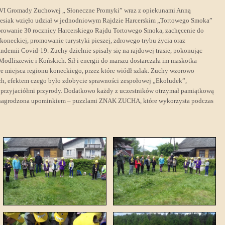
VI Gromady Zuchowej „ Słoneczne Promyki” wraz z opiekunami Anną
siak wzięło udział w jednodniowym Rajdzie Harcerskim „Tortowego Smoka”
ebrowanie 30 rocznicy Harcerskiego Rajdu Tortowego Smoka, zachęcenie do
oneckiej, promowanie turystyki pieszej, zdrowego trybu życia oraz
emii Covid-19. Zuchy dzielnie spisały się na rajdowej trasie, pokonując
Modliszewic i Końskich. Sił i energii do marszu dostarczała im maskotka
e miejsca regionu koneckiego, przez które wiódł szlak. Zuchy wzorowo
h, efektem czego było zdobycie sprawności zespołowej „Ekoludek”,
i przyjaciółmi przyrody. Dodatkowo każdy z uczestników otrzymał pamiątkową
ała nagrodzona upominkiem – puzzlami ZNAK ZUCHA, które wykorzysta podczas