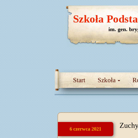
Szkoła Podst
im. gen. br
Start
Szkoła
R
Zuchy
6 czerwca 2021