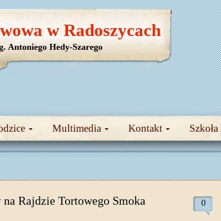
awowa w Radoszycach
yg. Antoniego Hedy-Szarego
odzice
Multimedia
Kontakt
Szkoła
 na Rajdzie Tortowego Smoka
0