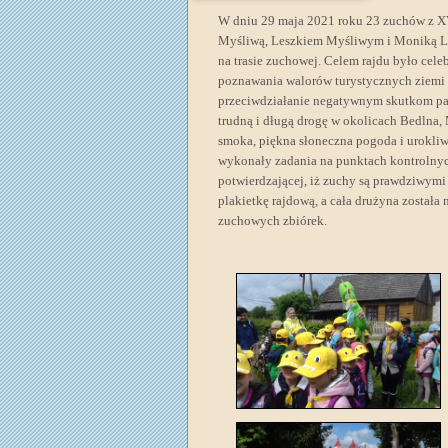
W dniu 29 maja 2021 roku 23 zuchów z X
Myśliwą, Leszkiem Myśliwym i Moniką Le
na trasie zuchowej. Celem rajdu było cel
poznawania walorów turystycznych ziemi k
przeciwdziałanie negatywnym skutkom pand
trudną i długą drogę w okolicach Bedlna, 
smoka, piękna słoneczna pogoda i urokliw
wykonały zadania na punktach kontrolnyc
potwierdzającej, iż zuchy są prawdziwym
plakietkę rajdową, a cała drużyna zost
zuchowych zbiórek.