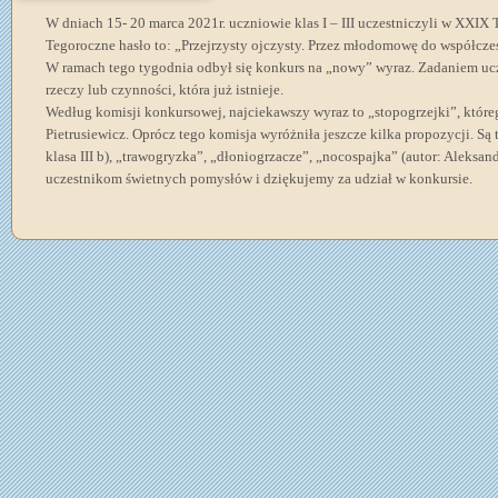
W dniach 15- 20 marca 2021r. uczniowie klas I – III uczestniczyli w XXIX
Tegoroczne hasło to: „Przejrzysty ojczysty. Przez młodomowę do współczes
W ramach tego tygodnia odbył się konkurs na „nowy” wyraz. Zadaniem u
rzeczy lub czynności, która już istnieje.
Według komisji konkursowej, najciekawszy wyraz to „stopogrzejki”, którego
Pietrusiewicz. Oprócz tego komisja wyróżniła jeszcze kilka propozycji. Są 
klasa III b), „trawogryzka”, „dłoniogrzacze”, „nocospajka” (autor: Aleksand
uczestnikom świetnych pomysłów i dziękujemy za udział w konkursie.