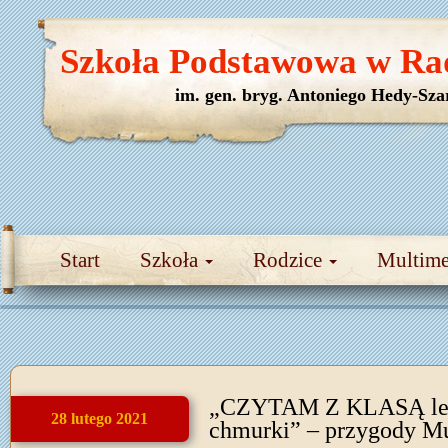
Szkoła Podstawowa w Ra
im. gen. bryg. Antoniego Hedy-Sza
Start
Szkoła
Rodzice
Multim
„CZYTAM Z KLASĄ lek
28 lutego 2021
chmurki” – przygody 