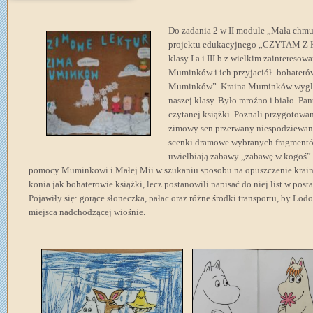
Do zadania 2 w II module „Mała chm
projektu edukacyjnego „CZYTAM Z K
klasy I a i III b z wielkim zainteres
Muminków i ich przyjaciół- bohateró
Muminków”. Kraina Muminków wygląda
naszej klasy. Było mroźno i biało. Pa
czytanej książki. Poznali przygotow
zimowy sen przerwany niespodziewan
scenki dramowe wybranych fragmentów
uwielbiają zabawy „zabawę w kogoś” l
pomocy Muminkowi i Małej Mii w szukaniu sposobu na opuszczenie krainy
konia jak bohaterowie książki, lecz postanowili napisać do niej list w post
Pojawiły się: gorące słoneczka, pałac oraz różne środki transportu, by Lo
miejsca nadchodzącej wiośnie.