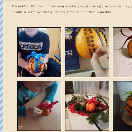
Klasa IA i IIIA z niecierpliwością oczekują świąt i zaczęły świąteczne pr
stroiki, a uczniowie klasy trzeciej samodzielnie zrobili pierniki.