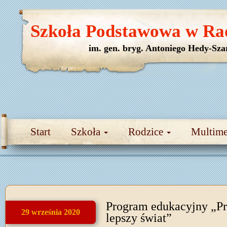
Szkoła Podstawowa w Ra
im. gen. bryg. Antoniego Hedy-Sza
Start
Szkoła
Rodzice
Multim
Program edukacyjny „P
29 września 2020
lepszy świat”