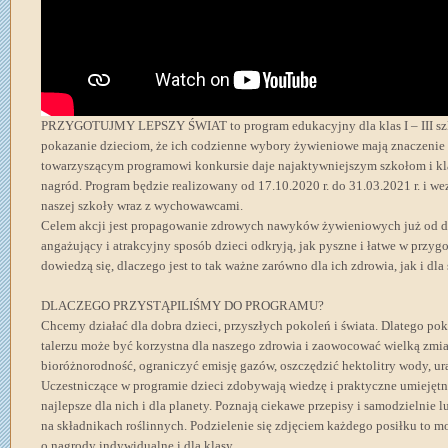
PRZYGOTUJMY LEPSZY ŚWIAT to program edukacyjny dla klas I – III szk
pokazanie dzieciom, że ich codzienne wybory żywieniowe mają znaczenie dl
towarzyszącym programowi konkursie daje najaktywniejszym szkołom i k
nagród. Program będzie realizowany od 17.10.2020 r. do 31.03.2021 r. i wez
naszej szkoły wraz z wychowawcami.
Celem akcji jest propagowanie zdrowych nawyków żywieniowych już od d
angażujący i atrakcyjny sposób dzieci odkryją, jak pyszne i łatwe w przy
dowiedzą się, dlaczego jest to tak ważne zarówno dla ich zdrowia, jak i dla
DLACZEGO PRZYSTĄPILIŚMY DO PROGRAMU?
Chcemy działać dla dobra dzieci, przyszłych pokoleń i świata. Dlatego p
talerzu może być korzystna dla naszego zdrowia i zaowocować wielką zmia
bioróżnorodność, ograniczyć emisję gazów, oszczędzić hektolitry wody, ura
Uczestniczące w programie dzieci zdobywają wiedzę i praktyczne umiejętno
najlepsze dla nich i dla planety. Poznają ciekawe przepisy i samodzielnie 
na składnikach roślinnych. Podzielenie się zdjęciem każdego posiłku to 
o nagrody indywidualne i dla klasy.