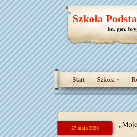
Szkoła Podst
im. gen. br
Start
Szkoła
R
„Moje
27 maja 2020