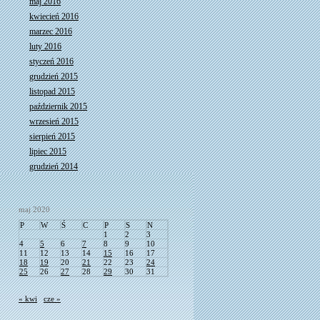
maj 2016
kwiecień 2016
marzec 2016
luty 2016
styczeń 2016
grudzień 2015
listopad 2015
październik 2015
wrzesień 2015
sierpień 2015
lipiec 2015
grudzień 2014
maj 2020
P
W
Ś
C
P
S
N
1
2
3
4
5
6
7
8
9
10
11
12
13
14
15
16
17
18
19
20
21
22
23
24
25
26
27
28
29
30
31
« kwi
cze »