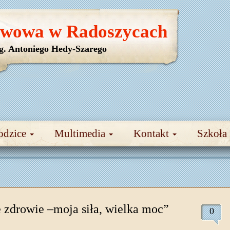
awowa w Radoszycach
yg. Antoniego Hedy-Szarego
odzice
Multimedia
Kontakt
Szkoła
 zdrowie –moja siła, wielka moc”
0