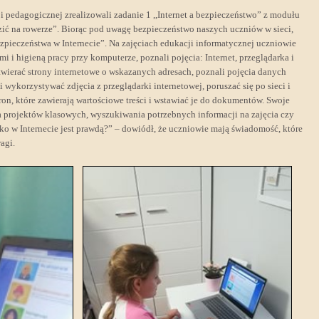
ji pedagogicznej zrealizowali zadanie 1 ,,Internet a bezpieczeństwo” z modułu
zić na rowerze”. Biorąc pod uwagę bezpieczeństwo naszych uczniów w sieci,
zpieczeństwa w Internecie”. Na zajęciach edukacji informatycznej uczniowie
i i higieną pracy przy komputerze, poznali pojęcia: Internet, przeglądarka i
twierać strony internetowe o wskazanych adresach, poznali pojęcia danych
wykorzystywać zdjęcia z przeglądarki internetowej, poruszać się po sieci i
ron, które zawierają wartościowe treści i wstawiać je do dokumentów. Swoje
a projektów klasowych, wyszukiwania potrzebnych informacji na zajęcia czy
ko w Internecie jest prawdą?” – dowiódł, że uczniowie mają świadomość, które
agi.