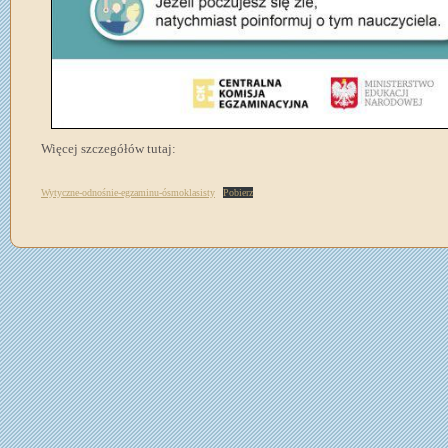
Więcej szczegółów tutaj:
Wytyczne-odnośnie-egzaminu-ósmoklasisty
Pobierz